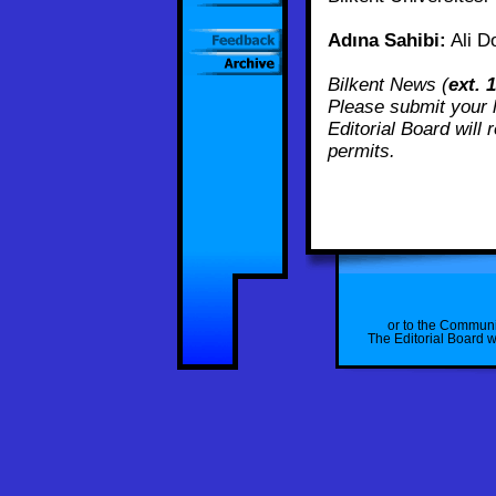
Adına Sahibi:
Ali D
Bilkent News (
ext. 
Please submit your l
Editorial Board will
permits.
or to the Communi
The Editorial Board wi