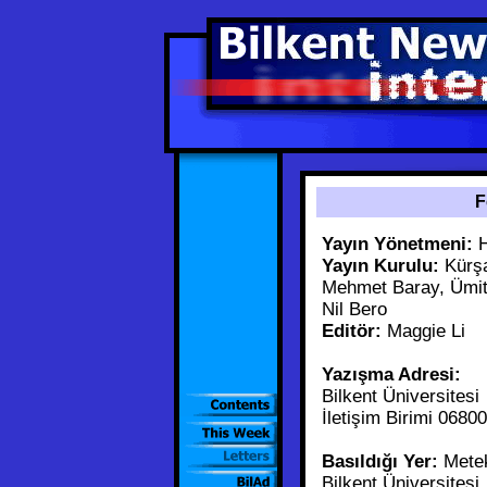
F
Yayın Yönetmeni:
H
Yayın Kurulu:
Kürşa
Mehmet Baray, Ümi
Nil Bero
Editör:
Maggie Li
Yazışma Adresi:
Bilkent Üniversitesi
İletişim Birimi 0680
Basıldığı Yer:
Metek
Bilkent Üniversitesi